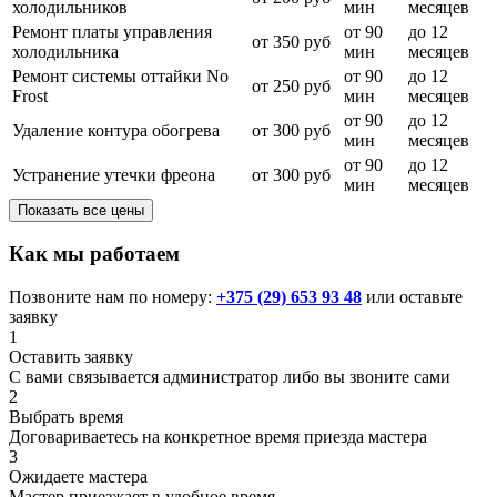
холодильников
мин
месяцев
Ремонт платы управления
от 90
до 12
от 350 руб
холодильника
мин
месяцев
Ремонт системы оттайки No
от 90
до 12
от 250 руб
Frost
мин
месяцев
от 90
до 12
Удаление контура обогрева
от 300 руб
мин
месяцев
от 90
до 12
Устранение утечки фреона
от 300 руб
мин
месяцев
Показать все цены
Как мы работаем
Позвоните нам по номеру:
+375 (29) 653 93 48
или оставьте
заявку
1
Оставить заявку
С вами связывается администратор либо вы звоните сами
2
Выбрать время
Договариваетесь на конкретное время приезда мастера
3
Ожидаете мастера
Мастер приезжает в удобное время