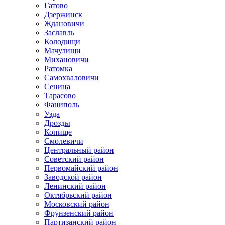
Гатово
Дзержинск
Ждановичи
Заславль
Колодищи
Мачулищи
Михановичи
Ратомка
Самохваловичи
Сеница
Тарасово
Фаниполь
Узда
Дрозды
Копище
Смолевичи
Центральный район
Советский район
Первомайский район
Заводской район
Ленинский район
Октябрьский район
Московский район
Фрунзенский район
Партизанский район