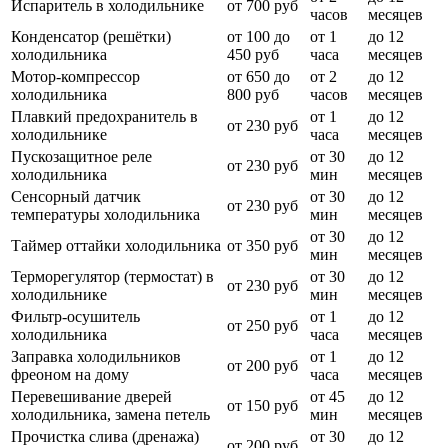
Испаритель в холодильнике
от 700 руб
часов
месяцев
Конденсатор (решётки)
от 100 до
от 1
до 12
холодильника
450 руб
часа
месяцев
Мотор-компрессор
от 650 до
от 2
до 12
холодильника
800 руб
часов
месяцев
Плавкий предохранитель в
от 1
до 12
от 230 руб
холодильнике
часа
месяцев
Пускозащитное реле
от 30
до 12
от 230 руб
холодильника
мин
месяцев
Сенсорный датчик
от 30
до 12
от 230 руб
температуры холодильника
мин
месяцев
от 30
до 12
Таймер оттайки холодильника
от 350 руб
мин
месяцев
Терморегулятор (термостат) в
от 30
до 12
от 230 руб
холодильнике
мин
месяцев
Фильтр-осушитель
от 1
до 12
от 250 руб
холодильника
часа
месяцев
Заправка холодильников
от 1
до 12
от 200 руб
фреоном на дому
часа
месяцев
Перевешивание дверей
от 45
до 12
от 150 руб
холодильника, замена петель
мин
месяцев
Прочистка слива (дренажа)
от 30
до 12
от 200 руб